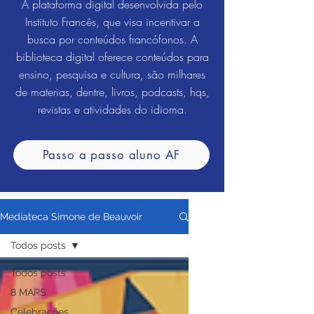
A plataforma digital desenvolvida pelo
Instituto Francês, que visa incentivar a
busca por conteúdos francófonos. A
biblioteca digital oferece conteúdos para
ensino, pesquisa e cultura, são milhares
de materias, dentre, livros, podcasts, hqs,
revistas e atividades do idioma.
Passo a passo aluno AF
Mediateca Simone de Beauvoir
Todos posts
Todos posts
8 MARS
Celebrações