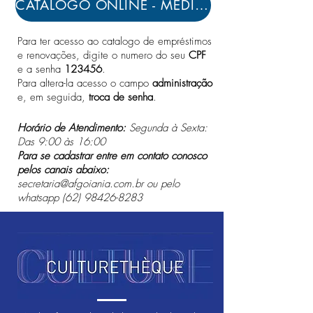
CATÁLOGO ONLINE - MEDIATECA AF GOIÂNIA
Para ter acesso ao catalogo de empréstimos
e renovações, digite o numero do seu
CPF
e a senha
123456
.
Para altera-la acesso o campo
administração
e, em seguida,
troca de senha
.
Horário de Atendimento:
Segunda à Sexta:
Das 9:00 às 16:00
Para se cadastrar entre em contato conosco
pelos canais abaixo:
secretaria@afgoiania.com.br
ou pelo
whatsapp
(62) 98426-8283