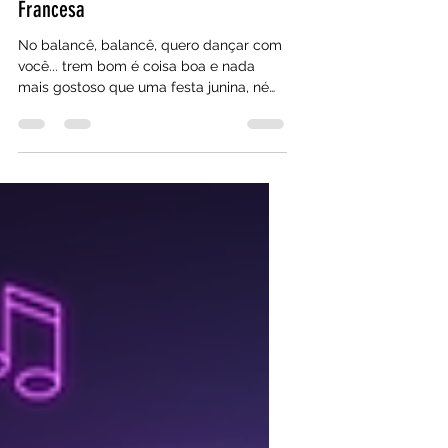
A Festa Junina é de Origem
Francesa
No balancê, balancê, quero dançar com
você... trem bom é coisa boa e nada
mais gostoso que uma festa junina, né
meu povo? No nosso...