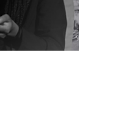
Aliança Francesa Goiânia
7 de mar. de 2022
6 min de leitura