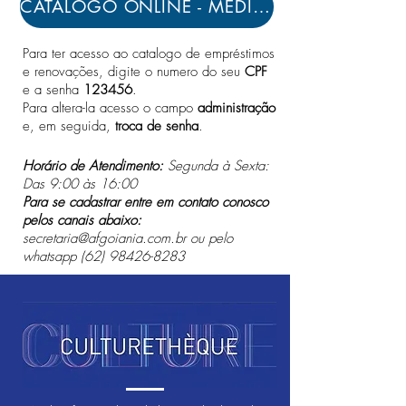
CATÁLOGO ONLINE - MEDIATECA AF GOIÂNIA
Para ter acesso ao catalogo de empréstimos
e renovações, digite o numero do seu
CPF
e a senha
123456
.
Para altera-la acesso o campo
administração
e, em seguida,
troca de senha
.
Horário de Atendimento:
Segunda à Sexta:
Das 9:00 às 16:00
Para se cadastrar entre em contato conosco
pelos canais abaixo:
secretaria@afgoiania.com.br
ou pelo
whatsapp
(62) 98426-8283