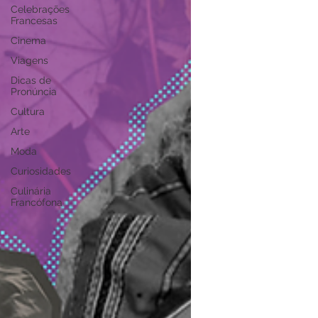
Celebrações
Francesas
Cinema
Viagens
Dicas de
Pronúncia
Cultura
Arte
Moda
Curiosidades
Culinária
Francófona