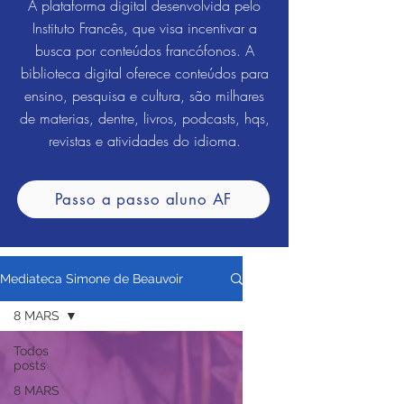
A plataforma digital desenvolvida pelo
Instituto Francês, que visa incentivar a
busca por conteúdos francófonos. A
biblioteca digital oferece conteúdos para
ensino, pesquisa e cultura, são milhares
de materias, dentre, livros, podcasts, hqs,
revistas e atividades do idioma.
Passo a passo aluno AF
Mediateca Simone de Beauvoir
8 MARS
Todos
posts
8 MARS