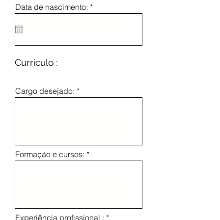
r
Data de nascimento:
*
e
q
u
i
r
e
d
Currículo :
Cargo desejado:
Formação e cursos:
Experiência profissional :