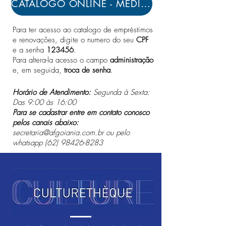
CATÁLOGO ONLINE - MEDIATECA AF GOIÂNIA
Para ter acesso ao catalogo de empréstimos
e renovações, digite o numero do seu
CPF
e a senha
123456
.
Para altera-la acesso o campo
administração
e, em seguida,
troca de senha
.
Horário de Atendimento:
Segunda à Sexta:
Das 9:00 às 16:00
Para se cadastrar entre em contato conosco
pelos canais abaixo:
secretaria@afgoiania.com.br
ou pelo
whatsapp
(62) 98426-8283