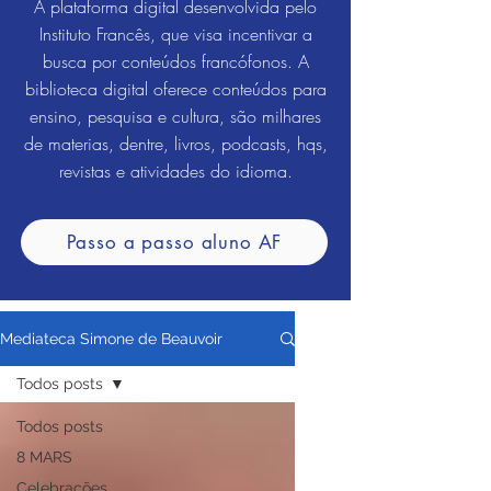
A plataforma digital desenvolvida pelo
Instituto Francês, que visa incentivar a
busca por conteúdos francófonos. A
biblioteca digital oferece conteúdos para
ensino, pesquisa e cultura, são milhares
de materias, dentre, livros, podcasts, hqs,
revistas e atividades do idioma.
Passo a passo aluno AF
Mediateca Simone de Beauvoir
Todos posts
Todos posts
8 MARS
Celebrações