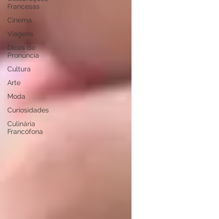
Francesas
Cinema
Viagens
Dicas de
Pronúncia
Cultura
Arte
Moda
Curiosidades
Culinária
Francófona