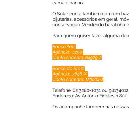
cama e banho.
O Solar conta também com um bazar,
bijuterias, acessórios em geral, mó
conservação. Vendendo baratinho e
Para quem quiser fazer alguma doaç
Banco itau
Agência: 4290
Conta corrente: 04979-2
Banco do Brasil
Agência: 3648-X
Conta corrente: 123004-2
Telefone: 62 3280-1031 ou 98134012
Endereço: Av Antônio Fideles n 800
Os acompanhe também nas nossas r