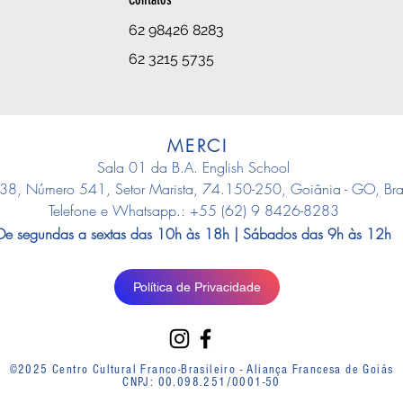
62 98426 8283
62 3215 5735
MERCI
Sala 01 da B.A. English School
38, Número 541, Setor Marista, 74.150-250, Goiânia - GO, Bras
Telefone e Whatsapp.: +55 (62) 9 8426-8283
De segundas a sextas das 10h às 18h | Sábados das 9h às 12h
Política de Privacidade
©2025 Centro Cultural Franco-Brasileiro - Aliança Francesa de Goiás
CNPJ: 00.098.251/0001-50