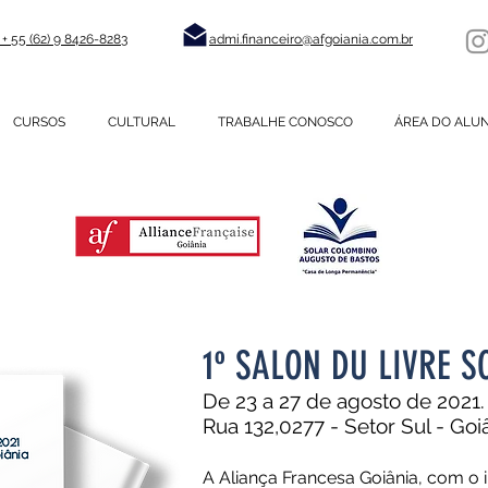
+ 55 (62) 9 8426-8283
admi.financeiro@afgoiania.com.br
CURSOS
CULTURAL
TRABALHE CONOSCO
ÁREA DO ALU
1º SALON DU LIVRE S
De 23 a 27 de agosto de 2021.
Rua 132,0277 - Setor Sul - Goiâ
A Aliança Francesa Goiânia, com o in