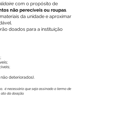
lidaire
com o propósito de
entos não perecíveis ou roupas
.
materiais da unidade e aproximar
dável.
rão doados para a instituição
;
veis;
íveis;
e não deteriorados).
ivro, é necessário que seja assinado o termo de
 ato da doação.