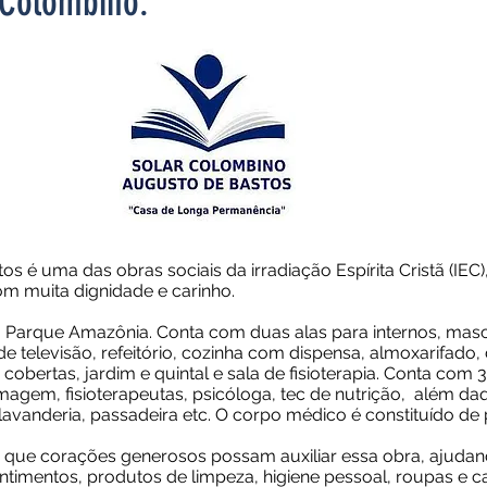
Colombino.
s é uma das obras sociais da irradiação Espírita Cristã (IE
om muita dignidade e carinho.
Parque Amazônia. Conta com duas alas para internos, mascu
de televisão, refeitório, cozinha com dispensa, almoxarifado
 cobertas, jardim e quintal e sala de fisioterapia. Conta com
magem, fisioterapeutas, psicóloga, tec de nutrição, além da
 lavanderia, passadeira etc. O corpo médico é constituído de p
ta que corações generosos possam auxiliar essa obra, ajudan
imentos, produtos de limpeza, higiene pessoal, roupas e c