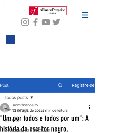
BLOG ALIANÇA
FRANCESA
gOIÂNIA
Registre-se
Post
Todos posts
admifinanceiro
Todos posts
11 de ago. de 2021
2 min de leitura
"Um por todos e todos por um": A
8 MARS
história do escritor negro,
Celebrações Francesas