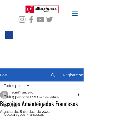
BLOG ALIANÇA
FRANCESA
gOIÂNIA
Registre-se
Post
Todos posts
admifinanceiro
Todos posts
15 de abr. de 2021
1 min de leitura
Biscoitos Amanteigados Franceses
8 MARS
Atualizado:
8 de dez. de 2021
Celebrações Francesas