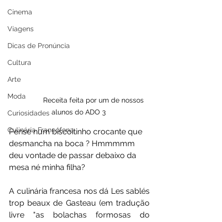
Cinema
Viagens
Dicas de Pronúncia
Cultura
Arte
Moda
               Receita feita por um de nossos 
alunos do ADO 3 
Curiosidades
Culinária Francófona
Pense num biscoitinho crocante que 
desmancha na boca ? Hmmmmm 
deu vontade de passar debaixo da 
mesa né minha filha? 
A culinária francesa nos dá Les sablés 
trop beaux de Gasteau (em tradução 
livre "as bolachas formosas do 