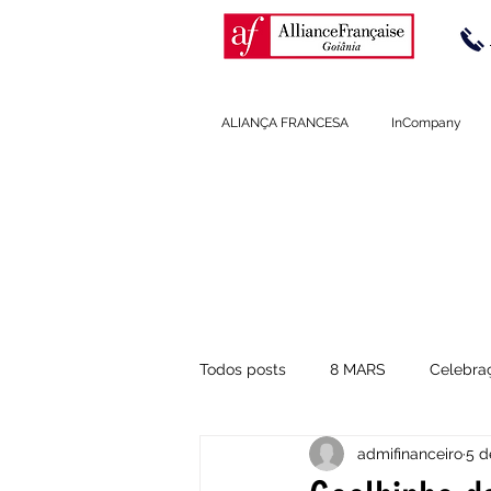
ALIANÇA FRANCESA
InCompany
BLOG A
Todos posts
8 MARS
Celebra
admifinanceiro
5 d
Dicas de Pronúncia
Cultura