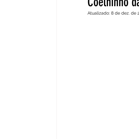
Coelhinho d
Atualizado:
8 de dez. de 
Culinária Francófona