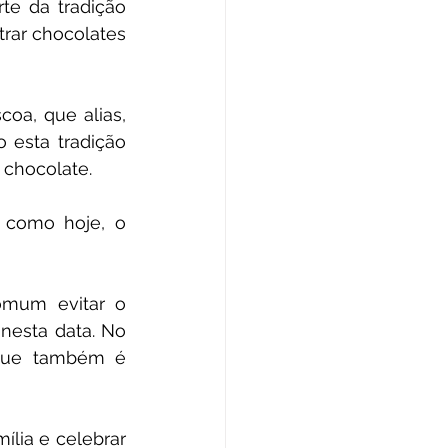
e da tradição 
ar chocolates 
a, que alias, 
esta tradição 
 chocolate.
como hoje, o 
omum evitar o 
nesta data. No 
 que também é 
ia e celebrar 