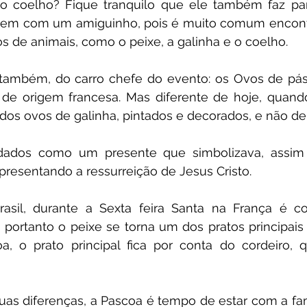
do coelho? Fique tranquilo que ele também faz part
 vem com um amiguinho, pois é muito comum encontr
s de animais, como o peixe, a galinha e o coelho. 
ambém, do carro chefe do evento: os Ovos de pásco
e origem francesa. Mas diferente de hoje, quando 
s ovos de galinha, pintados e decorados, e não de
dados como um presente que simbolizava, assim 
epresentando a ressurreição de Jesus Cristo. 
sil, durante a Sexta feira Santa na França é c
portanto o peixe se torna um dos pratos principais 
, o prato principal fica por conta do cordeiro,
 
 diferenças, a Pascoa é tempo de estar com a famíl