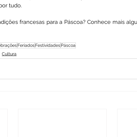
por tudo. 
radições francesas para a Páscoa? Conhece mais alg
ebrações
Feriados
Festividades
Páscoa
Cultura