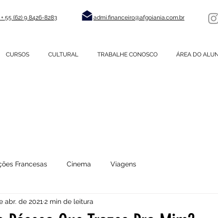
+ 55 (62) 9 8426-8283
admi.financeiro@afgoiania.com.br
CURSOS
CULTURAL
TRABALHE CONOSCO
ÁREA DO ALU
LIANÇA FRANCESA gO
ções Francesas
Cinema
Viagens
e abr. de 2021
2 min de leitura
Arte
Moda
Curiosidades