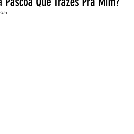
a Páscoa Que Trazes Pra Mim?
2021