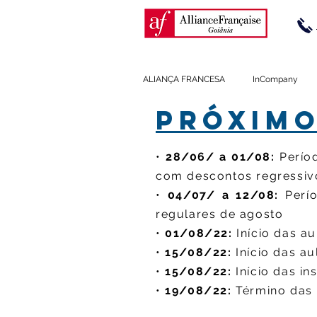
ALIANÇA FRANCESA
InCompany
PRÓXIMO
•
28/06/ a 01/08:
Períod
com descontos regressiv
•
04/07/ a 12/08
:
Perío
regulares de agosto
•
01/
08
/22:
Início das a
•
15/
08
/22:
Iní
cio das au
•
15/
08
/22:
Iní
cio das i
•
19/
08
/22:
Término das 