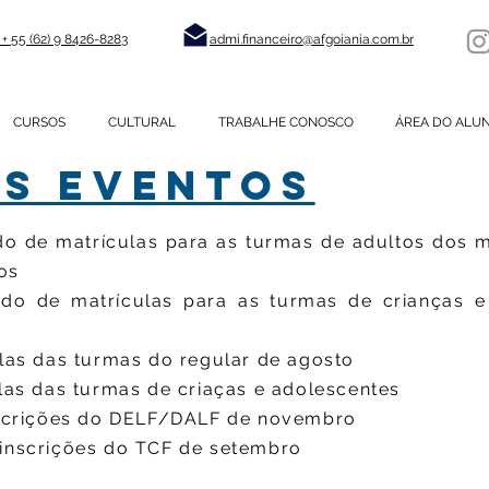
+ 55 (62) 9 8426-8283
admi.financeiro@afgoiania.com.br
CURSOS
CULTURAL
TRABALHE CONOSCO
ÁREA DO ALU
S EVENTOS
o de matrículas para as turmas de adultos dos 
os
do de matrículas para as turmas de crianças 
ulas das turmas do regular de agosto
las das turmas de criaças e adolescentes
nscrições do DELF/DALF de novembro
inscrições do TCF de setembro