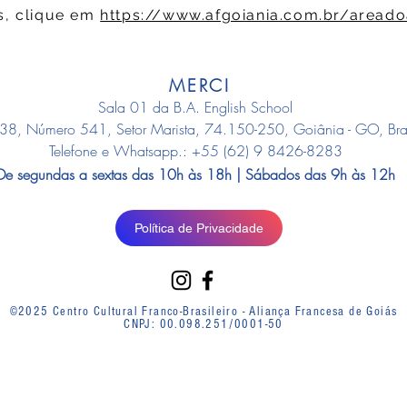
s, clique em
https://www.afgoiania.com.br/aread
MERCI
Sala 01 da B.A. English School
38, Número 541, Setor Marista, 74.150-250, Goiânia - GO, Bras
Telefone e Whatsapp.: +55 (62) 9 8426-8283
De segundas a sextas das 10h às 18h | Sábados das 9h às 12h
Política de Privacidade
©2025 Centro Cultural Franco-Brasileiro - Aliança Francesa de Goiás
CNPJ: 00.098.251/0001-50