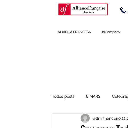
ALIANÇA FRANCESA
InCompany
BLOG A
Todos posts
8 MARS
Celebra
admifinanceiro
22 
Dicas de Pronúncia
Cultura