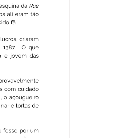
esquina da 
Rue 
os ali eram tão 
sido fã.
cros, criaram 
 1387.  O que 
a e jovem das 
 provavelmente 
es com cuidado 
 o açougueiro 
ar e tortas de 
o fosse por um 