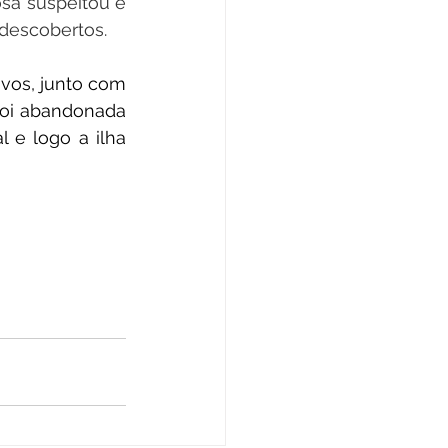
sa suspeitou e 
 descobertos. 
vos, junto com 
foi abandonada 
 e logo a ilha 