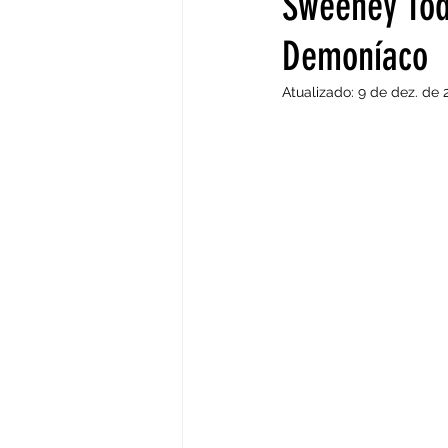
Sweeney Tod
Demoníaco
Culinária Francófona
Atualizado:
9 de dez. de 