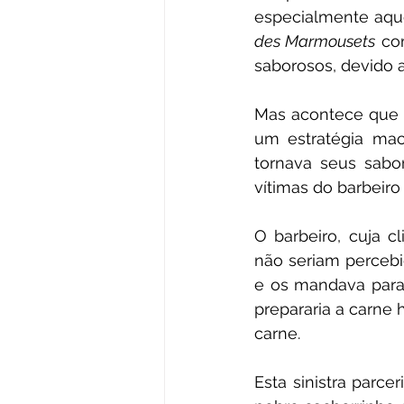
especialmente aque
des Marmousets
 co
saborosos, devido 
Mas acontece que e
um estratégia mac
tornava seus sabo
vítimas do barbeir
O barbeiro, cuja c
não seriam percebi
e os mandava para 
prepararia a carne 
carne.
Esta sinistra parce