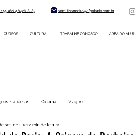
+ 55 (62) 9 8426-8283
admi.financeiro@afgoiania.com.br
CURSOS
CULTURAL
TRABALHE CONOSCO
ÁREA DO ALU
LIANÇA FRANCESA gO
ções Francesas
Cinema
Viagens
de set. de 2021
2 min de leitura
Arte
Moda
Curiosidades