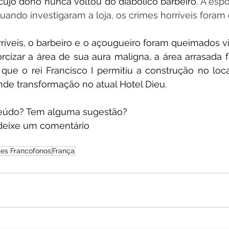
ujo dono nunca voltou do diabólico barbeiro. 
A espo
uando investigaram a loja, os crimes horríveis foram
ríveis, o barbeiro e o açougueiro foram queimados vi
orcizar a área de sua aura maligna, a área arrasada 
ue o rei Francisco I permitiu a construção no local
nde transformação no atual Hotel Dieu.
eúdo? Tem alguma sugestão? 
deixe um comentário
ses Francofonos
França