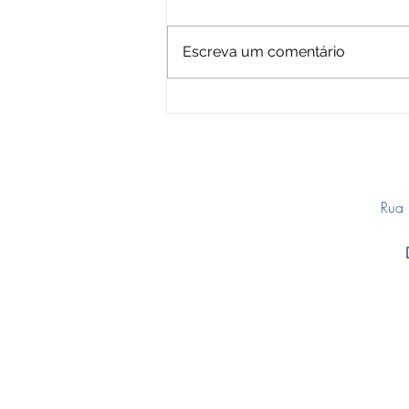
Escreva um comentário
Pop it: O Brinquedo que Virou Febre Entre
as Crianças
Rua 