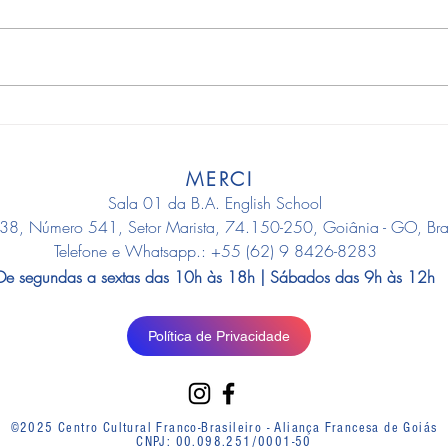
L'Île Julia: A Ilha Misteriosa
"Um po
histór
Dumas
MERCI
Sala 01 da B.A. English School
38, Número 541, Setor Marista, 74.150-250, Goiânia - GO, Bras
Telefone e Whatsapp.: +55 (62) 9 8426-8283
De segundas a sextas das 10h às 18h | Sábados das 9h às 12h
Política de Privacidade
©2025 Centro Cultural Franco-Brasileiro - Aliança Francesa de Goiás
CNPJ: 00.098.251/0001-50