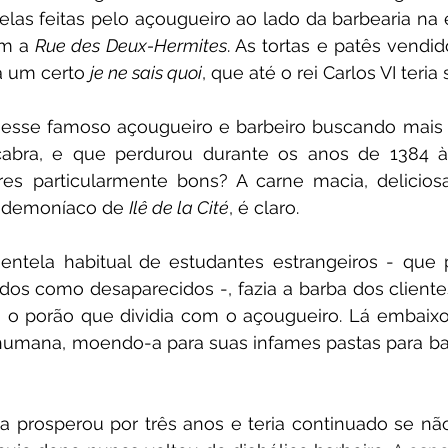
las feitas pelo açougueiro ao lado da barbearia na 
m a 
Rue des Deux-Hermites
. As tortas e patês vendid
a um certo 
je ne sais quoi
, que até o rei Carlos VI teria 
sse famoso açougueiro e barbeiro buscando mais lu
abra, e que perdurou durante os anos de 1384 à
res particularmente bons? A carne macia, delicios
o demoníaco de 
Ilê de la Cité
, é claro.
lientela habitual de estudantes estrangeiros - que
dos como desaparecidos -, fazia a barba dos client
o porão que dividia com o açougueiro. Lá embaixo,
humana, moendo-a para suas infames pastas para barr
ria prosperou por três anos e teria continuado se nã